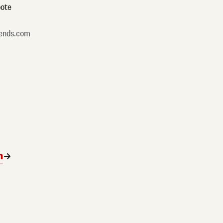
ote
ends.com
n