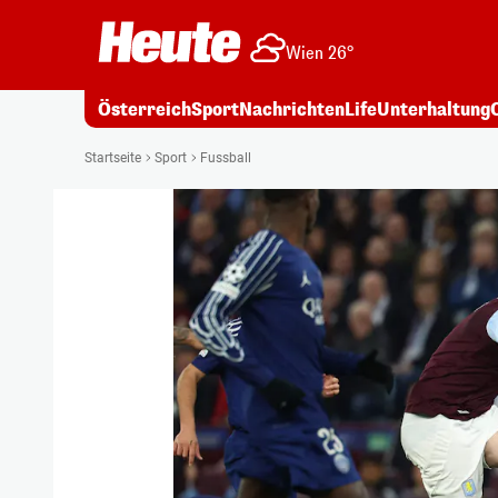
Wien 26°
Österreich
Sport
Nachrichten
Life
Unterhaltung
Startseite
Sport
Fussball