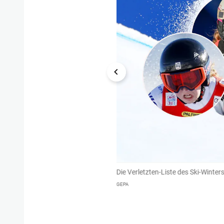
l-Abfahrt einen Kreuzbandriss zu und
Die Verletzten-Liste des Ski-Winte
GEPA