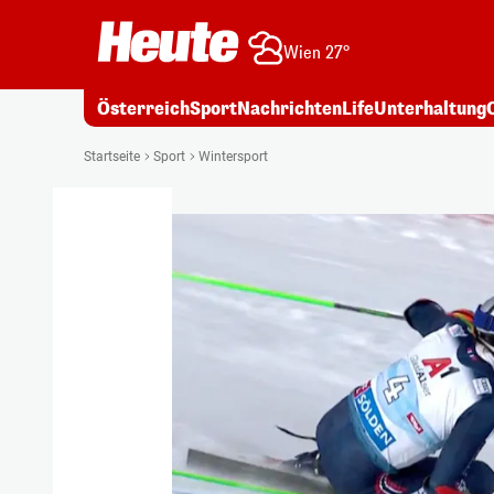
Wien 27°
Österreich
Sport
Nachrichten
Life
Unterhaltung
Startseite
Sport
Wintersport