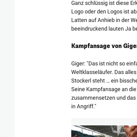
Ganz schlüssig ist diese Er
Logo oder den Logos ist ab
Latten auf Anhieb in der W
beeindruckend lauten Ja b
Kampfansage von Gige
Giger: "Das ist nicht so ein
Weltklasseläufer. Das all
Stockerl steht … ein bissche
Seine Kampfansage an die 
zusammensetzen und das al
in Angriff."
1/14