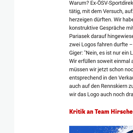
Warum? Ex-ÖSV-Sportdirekt
tätig, mit dem Versuch, auf
herzeigen dürften. Wir habe
konstruktive Gespräche mit
Pariasek darauf hingewiesen
zwei Logos fahren durfte 
Giger: "Nein, es ist nur ein
Wir erfüllen soweit einmal a
müssen wir jetzt schon no
entsprechend in den Verkau
auch auf den Rennskiern zu
wir das Logo auch noch d
Kritik an Team Hirscher
1/16