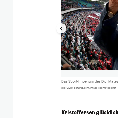
Das Sport-Imperium des Didi Mates
Bild: GEPA-pictures.com, imago sportfotodienst
Kristoffersen glücklic