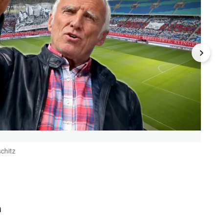
chitz
Didi 
feier
GEPA
h