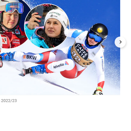
rs 2022/23
Katha
und I
GEPA