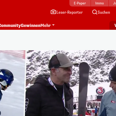
E-Paper
Immo
J
Leser-Reporter
Suchen
Community
Gewinnen
Mehr