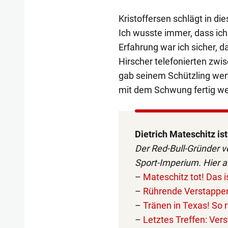
Kristoffersen schlägt in die
Ich wusste immer, dass ich
Erfahrung war ich sicher, d
Hirscher telefonierten zw
gab seinem Schützling wertv
mit dem Schwung fertig we
Dietrich Mateschitz ist
Der Red-Bull-Gründer ve
Sport-Imperium. Hier al
–
Mateschitz tot! Das 
–
Rührende Verstappe
–
Tränen in Texas! So
–
Letztes Treffen: Ver