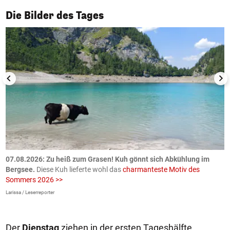
1/50
Die Bilder des Tages
ch
07.08.2026: Zu heiß zum Grasen! Kuh gönnt sich Abkühlung im
0
Bergsee.
Diese Kuh lieferte wohl das
charmanteste Motiv des
S
Sommers 2026 >>
a
>
Larissa / Leserreporter
zV
Der
Dienstag
ziehen in der ersten Tageshälfte