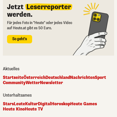
Jetzt
Leserreporter
werden.
Für jedes Foto in "Heute" oder jedes Video
auf Heute.at gibt es 50 Euro.
So geht's
Aktuelles
Startseite
Österreich
Deutschland
Nachrichten
Sport
Community
Wetter
Newsletter
Unterhaltsames
Stars
Leute
Kultur
Digital
Horoskop
Heute Games
Heute Kino
Heute TV