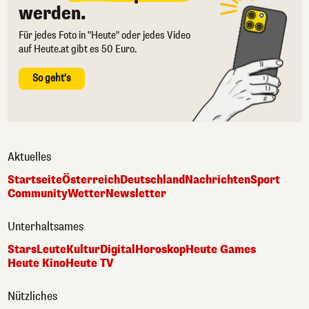
werden.
Für jedes Foto in "Heute" oder jedes Video
auf Heute.at gibt es 50 Euro.
So geht's
Aktuelles
Startseite
Österreich
Deutschland
Nachrichten
Sport
Community
Wetter
Newsletter
Unterhaltsames
Stars
Leute
Kultur
Digital
Horoskop
Heute Games
Heute Kino
Heute TV
Nützliches