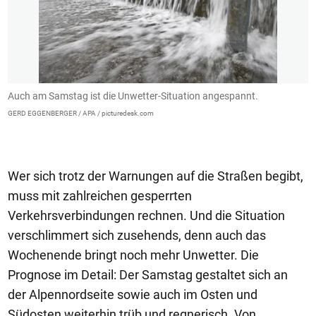
Auch am Samstag ist die Unwetter-Situation angespannt.
I
z
GERD EGGENBERGER / APA / picturedesk.com
GE
Wer sich trotz der Warnungen auf die Straßen begibt,
muss mit zahlreichen gesperrten
Verkehrsverbindungen rechnen. Und die Situation
verschlimmert sich zusehends, denn auch das
Wochenende bringt noch mehr Unwetter. Die
Prognose im Detail: Der Samstag gestaltet sich an
der Alpennordseite sowie auch im Osten und
Südosten weiterhin trüb und regnerisch. Von