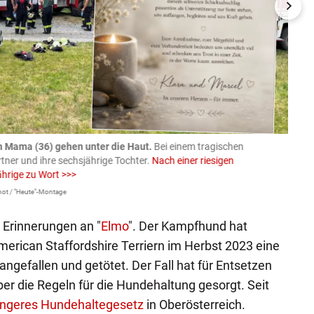
n Mama (36) gehen unter die Haut.
Bei einem tragischen
07.08
rtner und ihre sechsjährige Tochter.
Nach einer riesigen
charm
ährige zu Wort >>>
Larissa 
ot / "Heute"-Montage
e Erinnerungen an "
Elmo
". Der Kampfhund hat
rican Staffordshire Terriern im Herbst 2023 eine
angefallen und getötet. Der Fall hat für Entsetzen
ber die Regeln für die Hundehaltung gesorgt. Seit
engeres Hundehaltegesetz
in Oberösterreich.