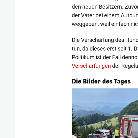
den neuen Besitzern. Zuvor
der Vater bei einem Autoun
weggeben, weil einfach ni
Die Verschärfung des Hunde
tun, da dieses erst seit 1.
Politikum ist der Fall denn
Verschärfungen
der Regel
1/56
Die Bilder des Tages