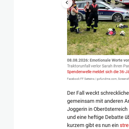
tzte.
Zu einem tragischen
08.08.2026: Emotionale Worte vo
igen gekommen.
Bei einem Frontal-
Traktorunfall verlor Sarah ihren Pa
Spendenwelle meldet sich die 36-J
Facebook FF Satteins / gofundme.com, Screensh
Der Fall weckt schrecklich
gemeinsam mit anderen Ame
Joggerin in Oberösterreich 
und eine heftige Debatte ü
kurzem gibt es nun ein
str