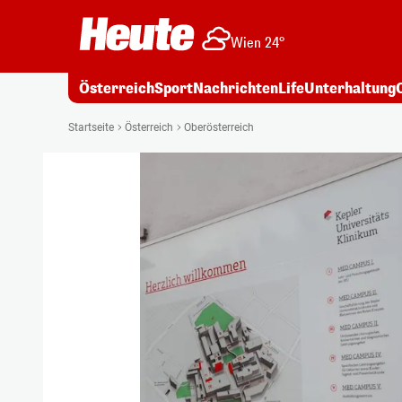
Wien 24°
Österreich
Sport
Nachrichten
Life
Unterhaltung
Startseite
Österreich
Oberösterreich