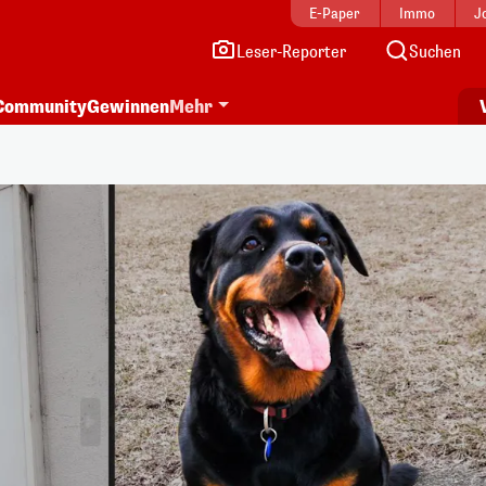
E-Paper
Immo
J
Leser-Reporter
Suchen
Community
Gewinnen
Mehr