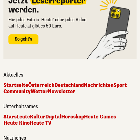
Jetzt
Leserreporter
werden.
Für jedes Foto in "Heute" oder jedes Video
auf Heute.at gibt es 50 Euro.
So geht's
Aktuelles
Startseite
Österreich
Deutschland
Nachrichten
Sport
Community
Wetter
Newsletter
Unterhaltsames
Stars
Leute
Kultur
Digital
Horoskop
Heute Games
Heute Kino
Heute TV
Nützliches