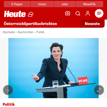
E-Paper
Immo
Jobs
NewsFlix
Arti
Österreich
Sport
Nachrichten
Neueste
Startseite
Nachrichten
Politik
i
Politik