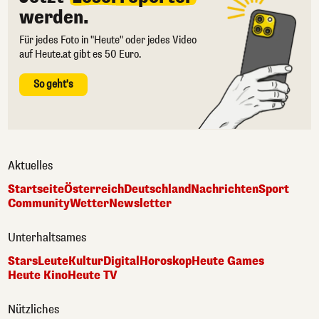
werden.
Für jedes Foto in "Heute" oder jedes Video
auf Heute.at gibt es 50 Euro.
So geht's
Aktuelles
Startseite
Österreich
Deutschland
Nachrichten
Sport
Community
Wetter
Newsletter
Unterhaltsames
Stars
Leute
Kultur
Digital
Horoskop
Heute Games
Heute Kino
Heute TV
Nützliches