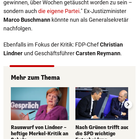
gewinnen, über Wochen getäuscht worden zu sein –
sondern auch
die eigene Partei
." Ex-Justizminister
Marco Buschmann
könnte nun als Generalsekretär
nachfolgen.
Ebenfalls im Fokus der Kritik: FDP-Chef
Christian
Lindner
und Geschäftsführer
Carsten Reymann
.
Mehr zum Thema
Rauswurf von Lindner –
Nach Grünen trifft auch
heftige Merkel-Kritik an
die SPD wichtige