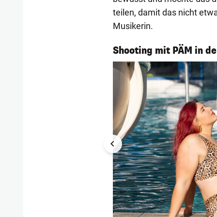
teilen, damit das nicht etwa
Musikerin.
1/9
Shooting mit PÄM in d