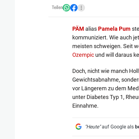
Teilen
PÄM
alias
Pamela Pum
ste
kommuniziert. Wie auch jet
meisten schweigen. Seit w
Ozempic
und will daraus k
Doch, nicht wie manch Holl
Gewichtsabnahme, sondern 
vor Längerem zu dem Medika
unter Diabetes Typ 1, Rh
Einnahme.
"Heute"
auf Google als
b