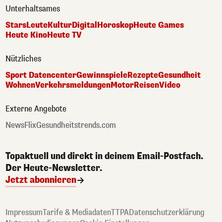
Unterhaltsames
Stars
Leute
Kultur
Digital
Horoskop
Heute Games
Heute Kino
Heute TV
Nützliches
Sport Datencenter
Gewinnspiele
Rezepte
Gesundheit
Wohnen
Verkehrsmeldungen
Motor
Reisen
Video
Externe Angebote
NewsFlix
Gesundheitstrends.com
Topaktuell und direkt in deinem Email-Postfach.
Der Heute-Newsletter.
Jetzt abonnieren
Impressum
Tarife & Mediadaten
TTPA
Datenschutzerklärung