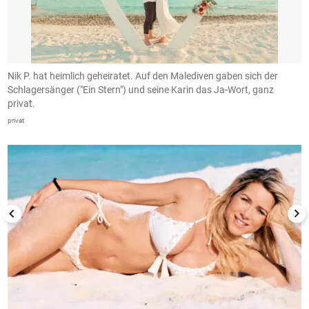
Nik P. hat heimlich geheiratet. Auf den Malediven gaben sich der
V
r
Schlagersänger ("Ein Stern") und seine Karin das Ja-Wort, ganz
E
privat.
pr
privat
1/50