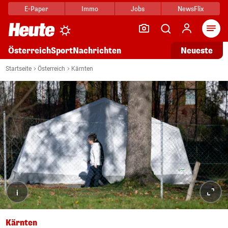
E-Paper
Immo
Jobs
NewsFlix
Arti
Österreich
Sport
Nachrichten
Neueste
Startseite
Österreich
Kärnten
i
Kärnten