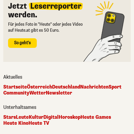
Jetzt
Leserreporter
werden.
Für jedes Foto in "Heute" oder jedes Video
auf Heute.at gibt es 50 Euro.
So geht's
Aktuelles
Startseite
Österreich
Deutschland
Nachrichten
Sport
Community
Wetter
Newsletter
Unterhaltsames
Stars
Leute
Kultur
Digital
Horoskop
Heute Games
Heute Kino
Heute TV