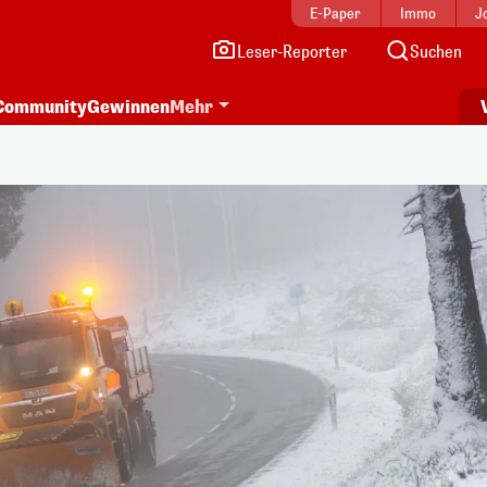
E-Paper
Immo
J
Leser-Reporter
Suchen
Community
Gewinnen
Mehr