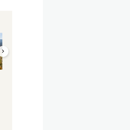
Februar viel zu warm
Es wird unbeständig
Winter fix vorbei –
Üble Prognose – n
Experte sagt, was jetzt
Kaltfront braust n
kommt
Österreich
15.02.2024, 12:30
15.02.2024, 07:04