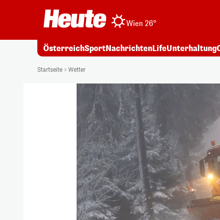
Wien 26°
Österreich
Sport
Nachrichten
Life
Unterhaltung
Startseite
Wetter