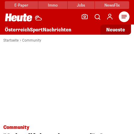
E-Paper
Immo
Jobs
NewsFlix
Arti
Österreich
Sport
Nachrichten
Neueste
Startseite
Community
Community