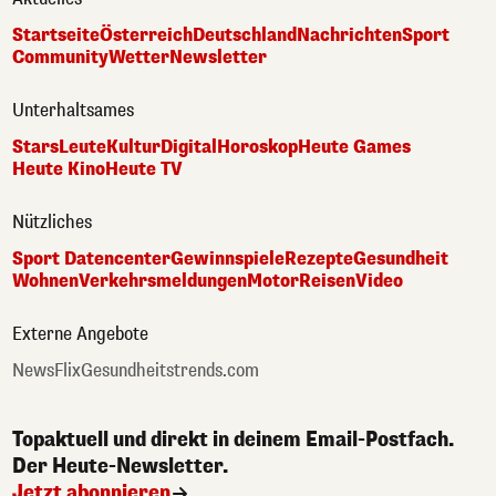
Startseite
Österreich
Deutschland
Nachrichten
Sport
Community
Wetter
Newsletter
Unterhaltsames
Stars
Leute
Kultur
Digital
Horoskop
Heute Games
Heute Kino
Heute TV
Nützliches
Sport Datencenter
Gewinnspiele
Rezepte
Gesundheit
Wohnen
Verkehrsmeldungen
Motor
Reisen
Video
Externe Angebote
NewsFlix
Gesundheitstrends.com
Topaktuell und direkt in deinem Email-Postfach.
Der Heute-Newsletter.
Jetzt abonnieren