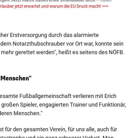
egen! Jetzt macht Italien erste Strandbäder dicht
– Italien
04.08
rlauber jetzt erwartet und warum die EU Druck macht >>>
von E
Einw
iStock (
scher Erstversorgung durch das alarmierte
 dem Notarzthubschrauber vor Ort war, konnte sein
t mehr gerettet werden", heißt es seitens des NÖFB.
 Menschen"
esamte Fußballgemeinschaft verlieren mit Erich
 großen Spieler, engagierten Trainer und Funktionär,
deren Menschen."
ist für den gesamten Verein, für uns alle, auch für
katastrophe und ein ganz schwerer Verlust. Man