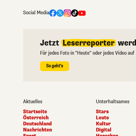
Social Media
Jetzt
Leserreporter
werd
Für jedes Foto in "Heute" oder jedes Video auf
So geht's
Aktuelles
Unterhaltsames
Startseite
Stars
Österreich
Leute
Deutschland
Kultur
Nachrichten
Digital
Sport
Horoskop