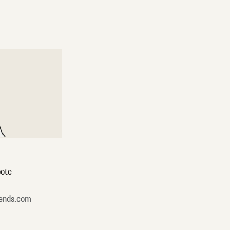
ote
ends.com