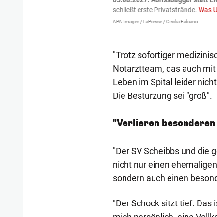
tzte.
Zu einem tragischen
05.08.2027:
Abrissbagger statt Li
igen gekommen.
Bei einem Frontal-
schließt erste Privatstrände.
Was U
APA-Images / LaPresse / Cecilia Fabiano
"Trotz sofortiger medizini
Notarztteam, das auch mit
Leben im Spital leider nich
Die Bestürzung sei "groß".
"Verlieren besonderen
"Der SV Scheibbs und die g
nicht nur einen ehemaligen
sondern auch einen beson
"Der Schock sitzt tief. Das 
mich persönlich, eine Voll