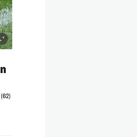
en
(62)