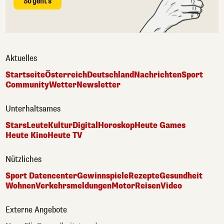
So geht's
Aktuelles
Startseite
Österreich
Deutschland
Nachrichten
Sport
Community
Wetter
Newsletter
Unterhaltsames
Stars
Leute
Kultur
Digital
Horoskop
Heute Games
Heute Kino
Heute TV
Nützliches
Sport Datencenter
Gewinnspiele
Rezepte
Gesundheit
Wohnen
Verkehrsmeldungen
Motor
Reisen
Video
Externe Angebote