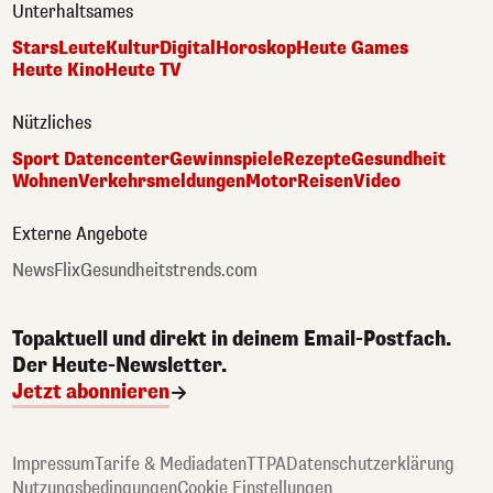
Unterhaltsames
Stars
Leute
Kultur
Digital
Horoskop
Heute Games
Heute Kino
Heute TV
Nützliches
Sport Datencenter
Gewinnspiele
Rezepte
Gesundheit
Wohnen
Verkehrsmeldungen
Motor
Reisen
Video
Externe Angebote
NewsFlix
Gesundheitstrends.com
Topaktuell und direkt in deinem Email-Postfach.
Der Heute-Newsletter.
Jetzt abonnieren
Impressum
Tarife & Mediadaten
TTPA
Datenschutzerklärung
Nutzungsbedingungen
Cookie Einstellungen