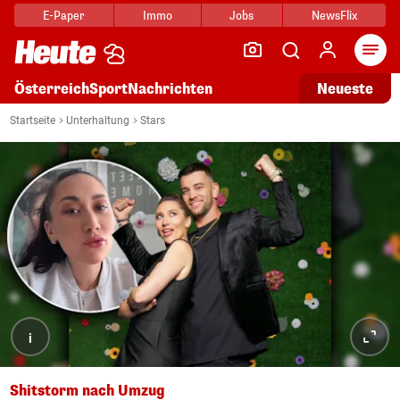
E-Paper
Immo
Jobs
NewsFlix
Arti
Österreich
Sport
Nachrichten
Neueste
Startseite
Unterhaltung
Stars
i
Shitstorm nach Umzug