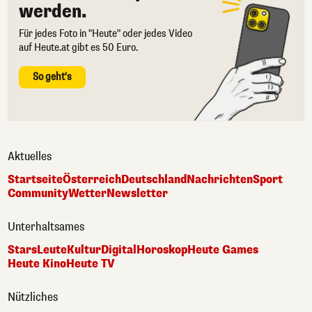
werden.
Für jedes Foto in "Heute" oder jedes Video
auf Heute.at gibt es 50 Euro.
So geht's
Aktuelles
Startseite
Österreich
Deutschland
Nachrichten
Sport
Community
Wetter
Newsletter
Unterhaltsames
Stars
Leute
Kultur
Digital
Horoskop
Heute Games
Heute Kino
Heute TV
Nützliches