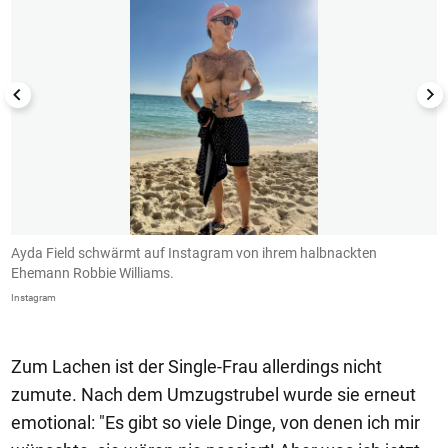
r
Ayda Field schwärmt auf Instagram von ihrem halbnackten
S
Ehemann Robbie Williams.
i
Instagram
In
Zum Lachen ist der Single-Frau allerdings nicht
zumute. Nach dem Umzugstrubel wurde sie erneut
emotional: "Es gibt so viele Dinge, von denen ich mir