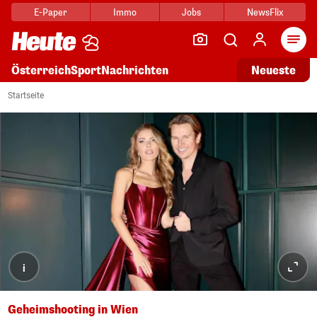
E-Paper
Immo
Jobs
NewsFlix
Arti
Österreich
Sport
Nachrichten
Neueste
Startseite
i
Geheimshooting in Wien