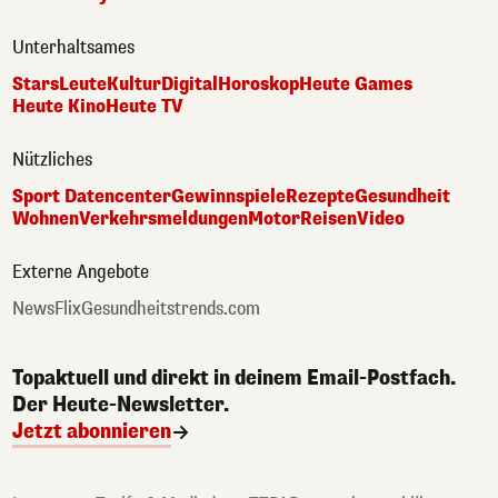
Unterhaltsames
Stars
Leute
Kultur
Digital
Horoskop
Heute Games
Heute Kino
Heute TV
Nützliches
Sport Datencenter
Gewinnspiele
Rezepte
Gesundheit
Wohnen
Verkehrsmeldungen
Motor
Reisen
Video
Externe Angebote
NewsFlix
Gesundheitstrends.com
Topaktuell und direkt in deinem Email-Postfach.
Der Heute-Newsletter.
Jetzt abonnieren