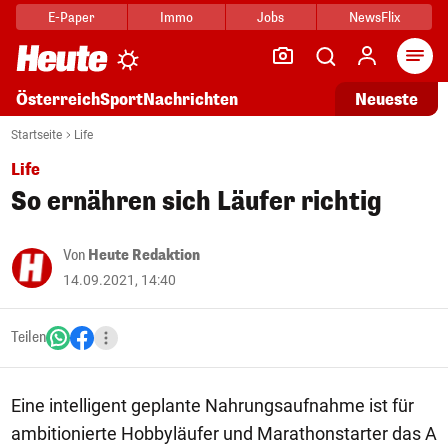
E-Paper
Immo
Jobs
NewsFlix
Arti
Österreich
Sport
Nachrichten
Neueste
Startseite
Life
Life
So ernähren sich Läufer richtig
Von
Heute Redaktion
14.09.2021, 14:40
Teilen
Eine intelligent geplante Nahrungsaufnahme ist für
ambitionierte Hobbyläufer und Marathonstarter das A