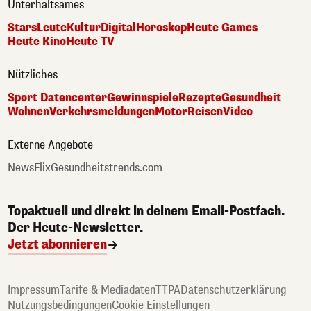
Unterhaltsames
Stars
Leute
Kultur
Digital
Horoskop
Heute Games
Heute Kino
Heute TV
Nützliches
Sport Datencenter
Gewinnspiele
Rezepte
Gesundheit
Wohnen
Verkehrsmeldungen
Motor
Reisen
Video
Externe Angebote
NewsFlix
Gesundheitstrends.com
Topaktuell und direkt in deinem Email-Postfach.
Der Heute-Newsletter.
Jetzt abonnieren
Impressum
Tarife & Mediadaten
TTPA
Datenschutzerklärung
Nutzungsbedingungen
Cookie Einstellungen