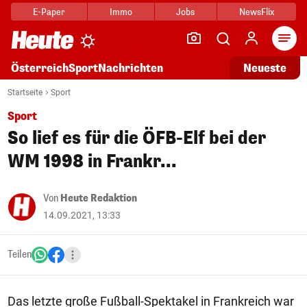
E-Paper
Immo
Jobs
NewsFlix
Arti
Österreich
Sport
Nachrichten
Neueste
Startseite
Sport
Sport
So lief es für die ÖFB-Elf bei der
WM 1998 in Frankr...
Von
Heute Redaktion
14.09.2021, 13:33
Teilen
Das letzte große Fußball-Spektakel in Frankreich war