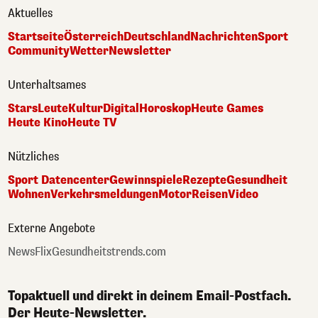
Aktuelles
Startseite
Österreich
Deutschland
Nachrichten
Sport
Community
Wetter
Newsletter
Unterhaltsames
Stars
Leute
Kultur
Digital
Horoskop
Heute Games
Heute Kino
Heute TV
Nützliches
Sport Datencenter
Gewinnspiele
Rezepte
Gesundheit
Wohnen
Verkehrsmeldungen
Motor
Reisen
Video
Externe Angebote
NewsFlix
Gesundheitstrends.com
Topaktuell und direkt in deinem Email-Postfach.
Der Heute-Newsletter.