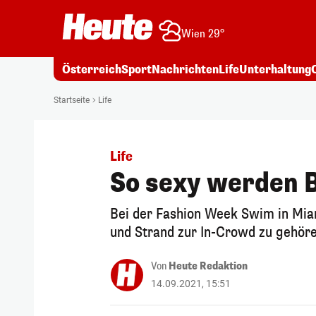
Wien 29°
Österreich
Sport
Nachrichten
Life
Unterhaltung
Startseite
Life
Life
So sexy werden B
Bei der Fashion Week Swim in Mia
und Strand zur In-Crowd zu gehöre
Von
Heute Redaktion
14.09.2021, 15:51