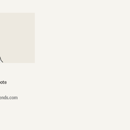
ote
ends.com