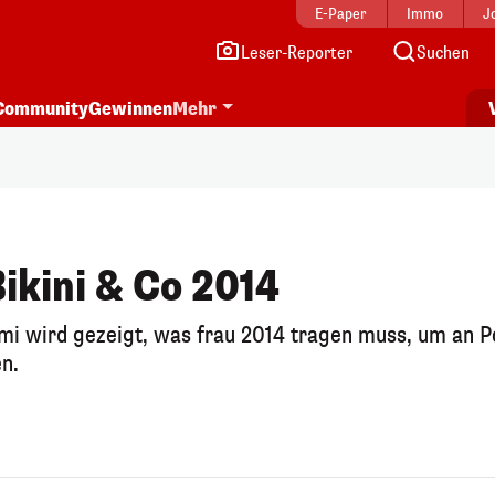
E-Paper
Immo
J
Leser-Reporter
Suchen
Community
Gewinnen
Mehr
ikini & Co 2014
mi wird gezeigt, was frau 2014 tragen muss, um an P
n.