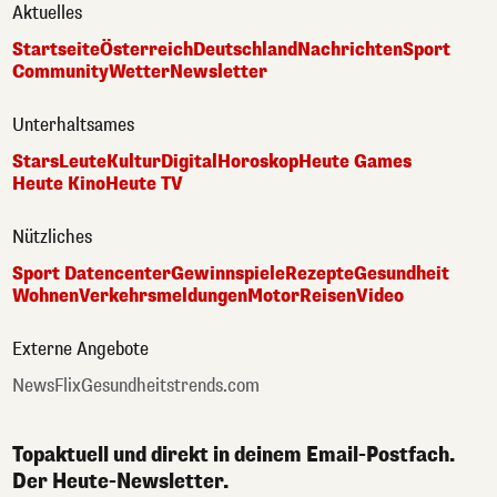
Aktuelles
Startseite
Österreich
Deutschland
Nachrichten
Sport
Community
Wetter
Newsletter
Unterhaltsames
Stars
Leute
Kultur
Digital
Horoskop
Heute Games
Heute Kino
Heute TV
Nützliches
Sport Datencenter
Gewinnspiele
Rezepte
Gesundheit
Wohnen
Verkehrsmeldungen
Motor
Reisen
Video
Externe Angebote
NewsFlix
Gesundheitstrends.com
Topaktuell und direkt in deinem Email-Postfach.
Der Heute-Newsletter.