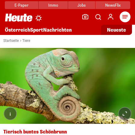
E-Paper
Immo
Jobs
NewsFlix
Arti
Österreich
Sport
Nachrichten
Neueste
Startseite
Tiere
i
Tierisch buntes Schönbrunn