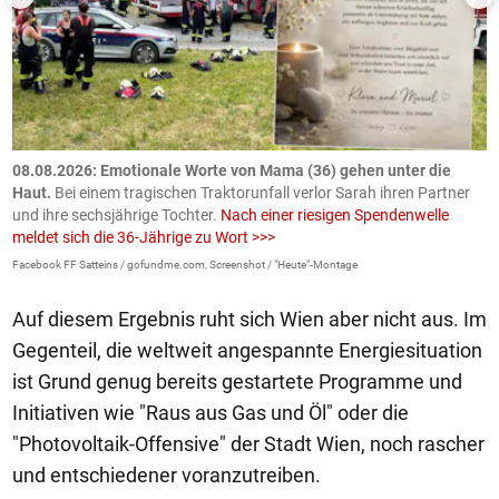
m
08.08.2026: Emotionale Worte von Mama (36) gehen unter die
0
Haut.
Bei einem tragischen Traktorunfall verlor Sarah ihren Partner
B
und ihre sechsjährige Tochter.
Nach einer riesigen Spendenwelle
S
meldet sich die 36-Jährige zu Wort >>>
La
Facebook FF Satteins / gofundme.com, Screenshot / "Heute"-Montage
Auf diesem Ergebnis ruht sich Wien aber nicht aus. Im
Gegenteil, die weltweit angespannte Energiesituation
ist Grund genug bereits gestartete Programme und
Initiativen wie "Raus aus Gas und Öl" oder die
"Photovoltaik-Offensive" der Stadt Wien, noch rascher
und entschiedener voranzutreiben.