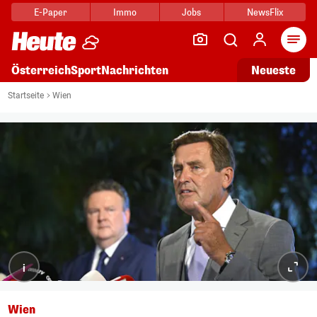
E-Paper
Immo
Jobs
NewsFlix
Arti
Österreich
Sport
Nachrichten
Neueste
Startseite
Wien
i
Wien