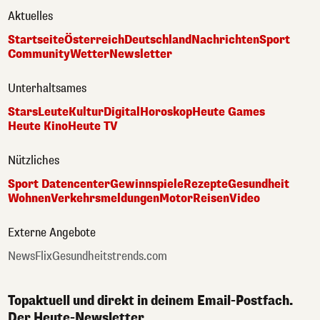
Aktuelles
Startseite
Österreich
Deutschland
Nachrichten
Sport
Community
Wetter
Newsletter
Unterhaltsames
Stars
Leute
Kultur
Digital
Horoskop
Heute Games
Heute Kino
Heute TV
Nützliches
Sport Datencenter
Gewinnspiele
Rezepte
Gesundheit
Wohnen
Verkehrsmeldungen
Motor
Reisen
Video
Externe Angebote
NewsFlix
Gesundheitstrends.com
Topaktuell und direkt in deinem Email-Postfach.
Der Heute-Newsletter.