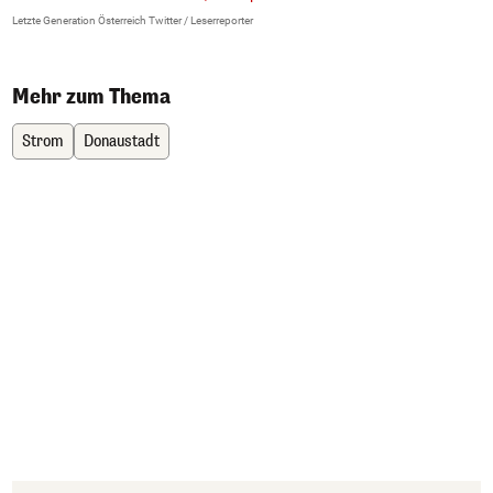
Letzte Generation Österreich Twitter / Leserreporter
Le
Mehr zum Thema
Strom
Donaustadt