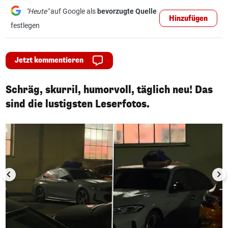
"Heute"
auf Google als
bevorzugte Quelle
Hinzufügen
festlegen
Jetzt kommentieren
Schräg, skurril, humorvoll, täglich neu! Das
sind die lustigsten Leserfotos.
1/50