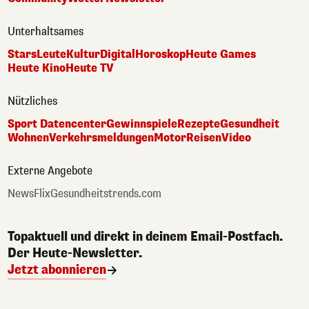
Unterhaltsames
Stars
Leute
Kultur
Digital
Horoskop
Heute Games
Heute Kino
Heute TV
Nützliches
Sport Datencenter
Gewinnspiele
Rezepte
Gesundheit
Wohnen
Verkehrsmeldungen
Motor
Reisen
Video
Externe Angebote
NewsFlix
Gesundheitstrends.com
Topaktuell und direkt in deinem Email-Postfach.
Der Heute-Newsletter.
Jetzt abonnieren