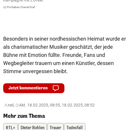
K
(c) ProSieben/Daniel Graf
l
IM
Besonders in seiner nordhessischen Heimat wurde er
als charismatischer Musiker geschätzt, der jede
Bühne mit Emotion füllte. Freunde, Fans und
Wegbegleiter trauern um einen Künstler, dessen
Stimme unvergessen bleibt.
Jetzt kommentieren
red,
Akt. 18.02.2025, 08:55, 18.02.2025, 08:52
Mehr zum Thema
RTL+
Dieter Bohlen
Trauer
Todesfall