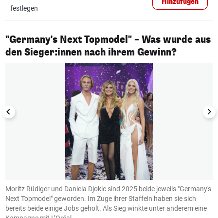
Hinzufügen
festlegen
"Germany's Next Topmodel" – Was wurde aus
1/20
den Sieger:innen nach ihrem Gewinn?
Moritz Rüdiger und Daniela Djokic sind 2025 beide jeweils "Germany's
L
ie
Next Topmodel" geworden. Im Zuge ihrer Staffeln haben sie sich
S
s
bereits beide einige Jobs geholt. Als Sieg winkte unter anderem eine
S
Kampagne mit L’Oréal.
G