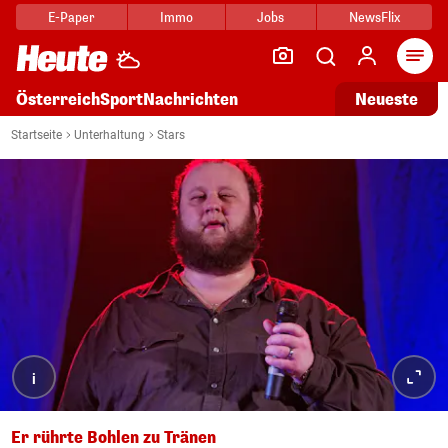
E-Paper
Immo
Jobs
NewsFlix
Arti
Österreich
Sport
Nachrichten
Neueste
Startseite
Unterhaltung
Stars
i
Er rührte Bohlen zu Tränen