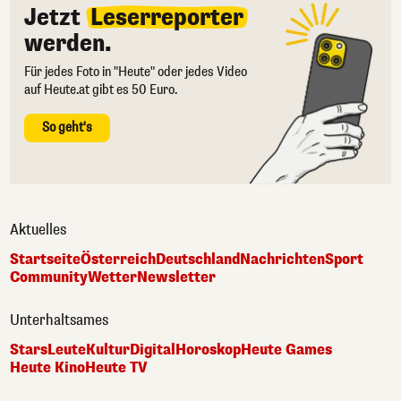
Jetzt
Leserreporter
werden.
Für jedes Foto in "Heute" oder jedes Video
auf Heute.at gibt es 50 Euro.
So geht's
Aktuelles
Startseite
Österreich
Deutschland
Nachrichten
Sport
Community
Wetter
Newsletter
Unterhaltsames
Stars
Leute
Kultur
Digital
Horoskop
Heute Games
Heute Kino
Heute TV