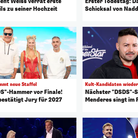
ent Weiss verrät erste
Erster Todestag: D
ils zu seiner Hochzeit
Schicksal von Nadd
mmt neue Staffel
Kult-Kandidaten wieder
S"-Hammer vor Finale!
Nächster "DSDS"-S
bestätigt Jury für 2027
Menderes singt im 