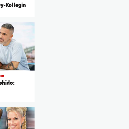
y-Kollegin
gen
shido: