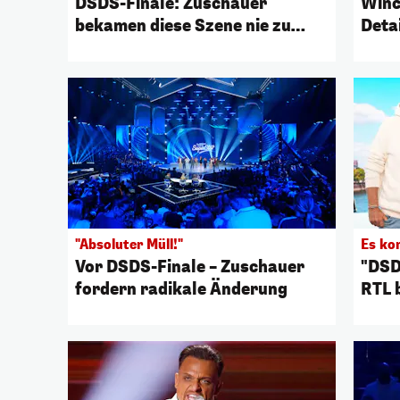
DSDS-Finale: Zuschauer
Winc
bekamen diese Szene nie zu
Deta
sehen
"Absoluter Müll!"
Es ko
Vor DSDS-Finale – Zuschauer
"DSD
fordern radikale Änderung
RTL 