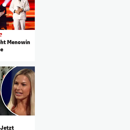
?
eht Menowin
be
 Jetzt