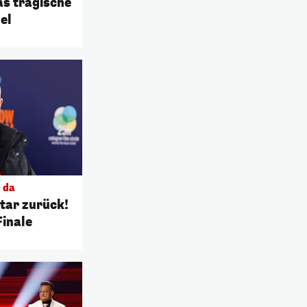
as tragische
el
 da
tar zurück!
Finale