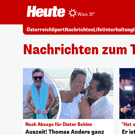
Wien 31°
Österreich
Sport
Nachrichten
Life
Unterhaltung
Nachrichten zum 
Nach Absage für Dieter Bohlen
"Hat 
Auszeit! Thomas Anders ganz
Er is