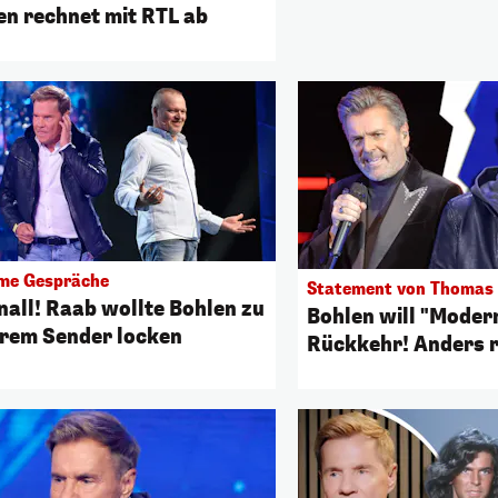
en rechnet mit RTL ab
me Gespräche
Statement von Thomas
nall! Raab wollte Bohlen zu
Bohlen will "Modern
rem Sender locken
Rückkehr! Anders r