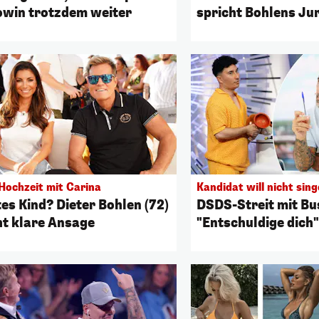
win trotzdem weiter
spricht Bohlens Jur
Hochzeit mit Carina
Kandidat will nicht sin
es Kind? Dieter Bohlen (72)
DSDS-Streit mit Bu
t klare Ansage
"Entschuldige dich"