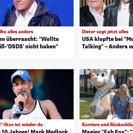
lte alles anders
Dieter sagt jetzt alles
en überrascht: "Wollte
USA klopfte bei "M
iß-'DSDS' nicht haben"
Talking" – Anders w
"-Star ist wieder da
Karriere und Rückschlä
 10 Jahren! Mark Medlock
Magier "Fab Fox": 