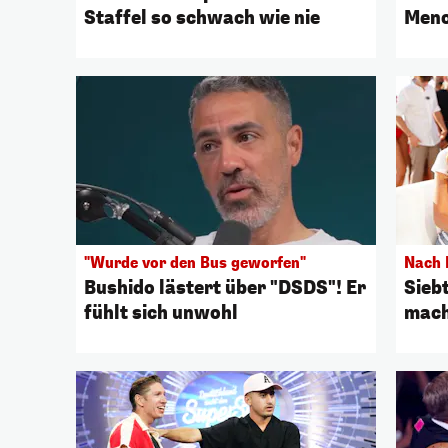
Staffel so schwach wie nie
Meno
"Wurde vor den Bus geworfen"
Nach 
Bushido lästert über "DSDS"! Er
Siebt
fühlt sich unwohl
mach