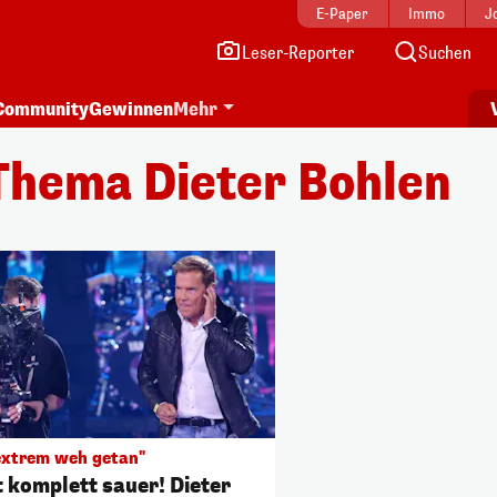
E-Paper
Immo
J
Leser-Reporter
Suchen
Community
Gewinnen
Mehr
Thema Dieter Bohlen
extrem weh getan"
t komplett sauer! Dieter