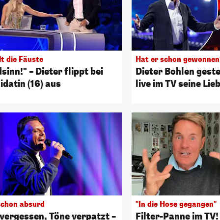
lt die Fäuste
Hat er schon gewonnen
sinn!" – Dieter flippt bei
Dieter Bohlen gest
idatin (16) aus
live im TV seine Lie
schon absurd
"In die Hose gegangen"
 vergessen, Töne verpatzt –
Filter-Panne im TV!