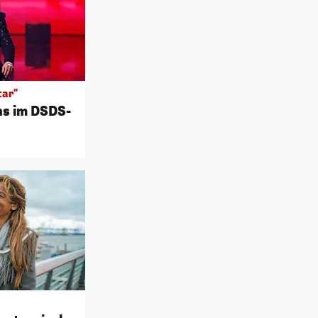
tar"
ns im DSDS-