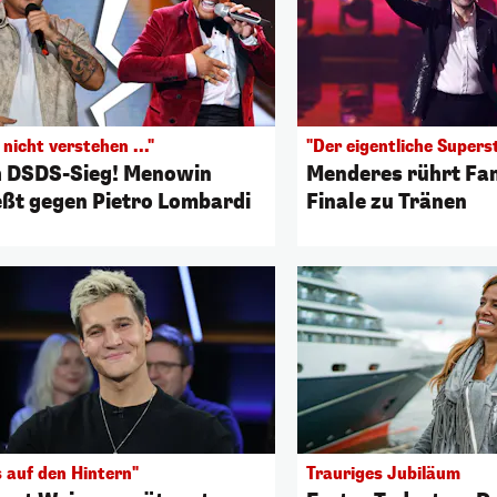
nicht verstehen ..."
"Der eigentliche Supers
 DSDS-Sieg! Menowin
Menderes rührt Fa
eßt gegen Pietro Lombardi
Finale zu Tränen
s auf den Hintern"
Trauriges Jubiläum