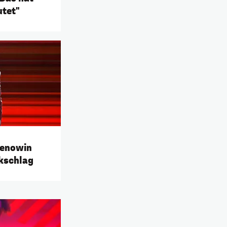
utet"
Menowin
ckschlag