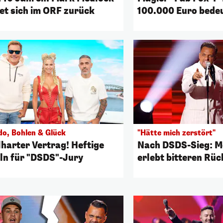
et sich im ORF zurück
100.000 Euro bede
do, Bohlen & Glück
"Hätte mich zerstört"
lharter Vertrag! Heftige
Nach DSDS-Sieg: 
ln für "DSDS"-Jury
erlebt bitteren Rü