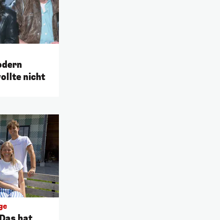
odern
ollte nicht
ge
"Das hat