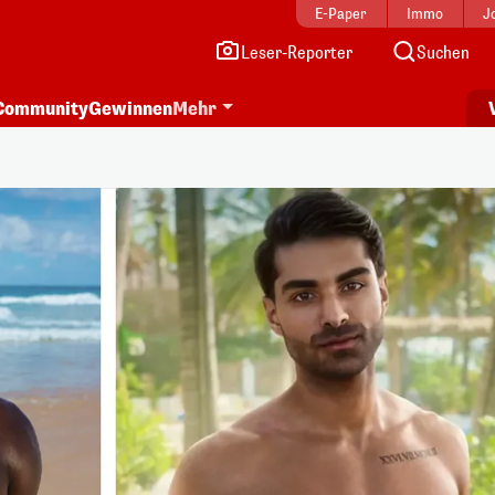
E-Paper
Immo
J
Leser-Reporter
Suchen
Community
Gewinnen
Mehr