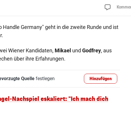
Kommen
To Handle Germany" geht in die zweite Runde und ist
r.
zwei Wiener Kandidaten,
Mikael
und
Godfrey
, aus
hen über ihre Erfahrungen.
evorzugte Quelle
festlegen
Hinzufügen
gel-Nachspiel eskaliert: "Ich mach dich