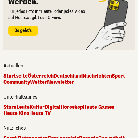
werden.
Für jedes Foto in "Heute" oder jedes Video
auf Heute.at gibt es 50 Euro.
So geht's
Aktuelles
Startseite
Österreich
Deutschland
Nachrichten
Sport
Community
Wetter
Newsletter
Unterhaltsames
Stars
Leute
Kultur
Digital
Horoskop
Heute Games
Heute Kino
Heute TV
Nützliches