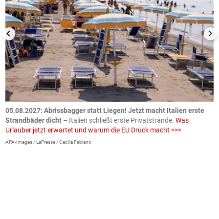
.
05.08.2027:
Abrissbagger statt Liegen! Jetzt macht Italien erste
0
Strandbäder dicht
– Italien schließt erste Privatstrände.
Was
W
Urlauber jetzt erwartet und warum die EU Druck macht >>>
G
E
APA-Images / LaPresse / Cecilia Fabiano
iS