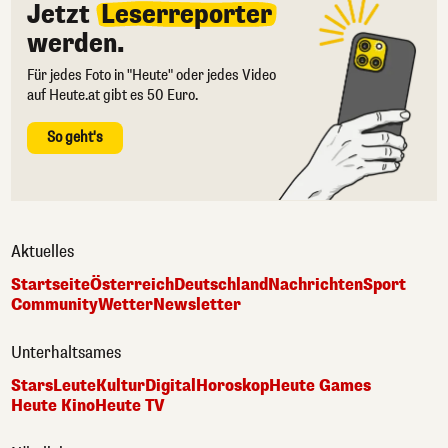
Jetzt
Leserreporter
werden.
Für jedes Foto in "Heute" oder jedes Video
auf Heute.at gibt es 50 Euro.
So geht's
Aktuelles
Startseite
Österreich
Deutschland
Nachrichten
Sport
Community
Wetter
Newsletter
Unterhaltsames
Stars
Leute
Kultur
Digital
Horoskop
Heute Games
Heute Kino
Heute TV