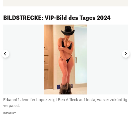
1/50
BILDSTRECKE: VIP-Bild des Tages 2024
Erkannt? Jennifer Lopez zeigt Ben Affleck auf Insta, was er zukünftig
B
verpasst.
I
Instagram
In