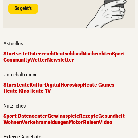
So geht's
Aktuelles
Startseite
Österreich
Deutschland
Nachrichten
Sport
Community
Wetter
Newsletter
Unterhaltsames
Stars
Leute
Kultur
Digital
Horoskop
Heute Games
Heute Kino
Heute TV
Nützliches
Sport Datencenter
Gewinnspiele
Rezepte
Gesundheit
Wohnen
Verkehrsmeldungen
Motor
Reisen
Video
Externe Angebote