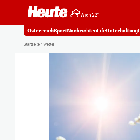
Wien 22°
Österreich
Sport
Nachrichten
Life
Unterhaltung
Startseite
Wetter