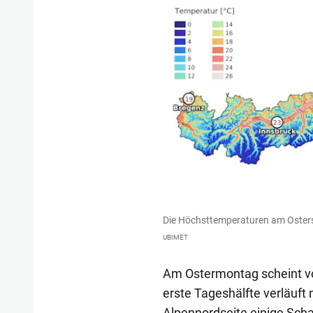
Die Höchsttemperaturen am Oster
UBIMET
Am Ostermontag scheint vor
erste Tageshälfte verläuft
Alpennordseite einige Sch