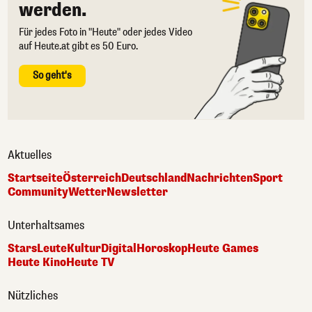
werden.
Für jedes Foto in "Heute" oder jedes Video
auf Heute.at gibt es 50 Euro.
So geht's
Aktuelles
Startseite
Österreich
Deutschland
Nachrichten
Sport
Community
Wetter
Newsletter
Unterhaltsames
Stars
Leute
Kultur
Digital
Horoskop
Heute Games
Heute Kino
Heute TV
Nützliches