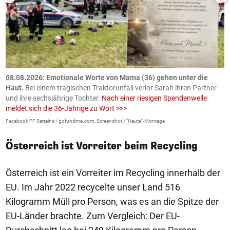
m
08.08.2026: Emotionale Worte von Mama (36) gehen unter die
0
Haut.
Bei einem tragischen Traktorunfall verlor Sarah ihren Partner
B
und ihre sechsjährige Tochter.
Nach einer riesigen Spendenwelle
S
meldet sich die 36-Jährige zu Wort >>>
La
Facebook FF Satteins / gofundme.com, Screenshot / "Heute"-Montage
Österreich ist Vorreiter beim Recycling
Österreich ist ein Vorreiter im Recycling innerhalb der
EU. Im Jahr 2022 recycelte unser Land 516
Kilogramm Müll pro Person, was es an die Spitze der
EU-Länder brachte. Zum Vergleich: Der EU-