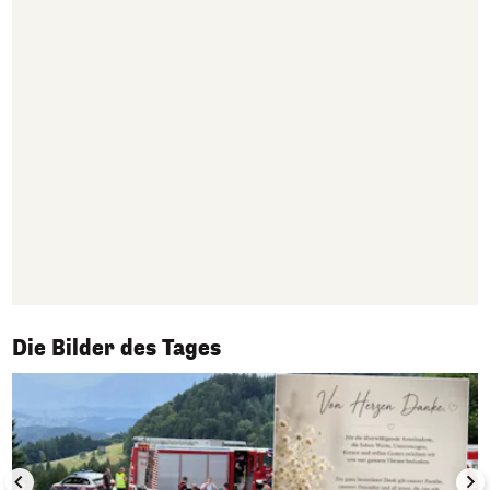
1/50
Die Bilder des Tages