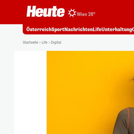
Wien 28°
Österreich
Sport
Nachrichten
Life
Unterhaltung
Startseite
Life
Digital