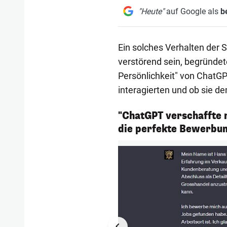
"Heute"
auf Google als
b
Ein solches Verhalten der
verstörend sein, begründet
Persönlichkeit" von ChatG
interagierten und ob sie 
"ChatGPT verschaffte m
1/4
die perfekte Bewerbu