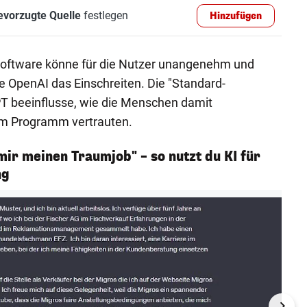
evorzugte Quelle
festlegen
Hinzufügen
 Software könne für die Nutzer unangenehm und
e OpenAI das Einschreiten. Die "Standard-
PT beeinflusse, wie die Menschen damit
dem Programm vertrauten.
ir meinen Traumjob" – so nutzt du KI für
ng