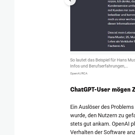
epasst werden, sowohl sprachlich als
So lautet das Beispiel für Hans Mus
Infos und Berufserfahrungen,…
OpenAI/RCA
ChatGPT-User mögen 
Ein Auslöser des Problems 
wurde, den Nutzern zu gefa
stets gut ankam. OpenAI pl
Verhalten der Software an