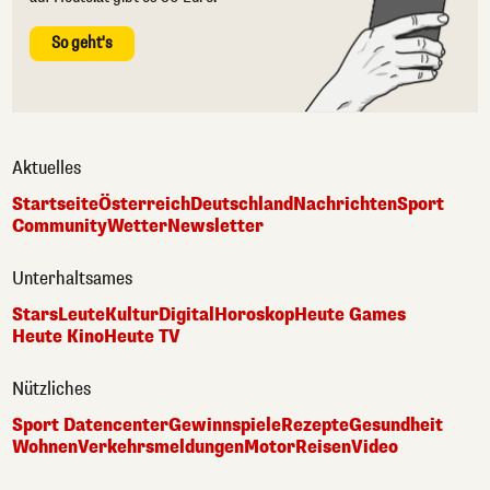
So geht's
Aktuelles
Startseite
Österreich
Deutschland
Nachrichten
Sport
Community
Wetter
Newsletter
Unterhaltsames
Stars
Leute
Kultur
Digital
Horoskop
Heute Games
Heute Kino
Heute TV
Nützliches
Sport Datencenter
Gewinnspiele
Rezepte
Gesundheit
Wohnen
Verkehrsmeldungen
Motor
Reisen
Video