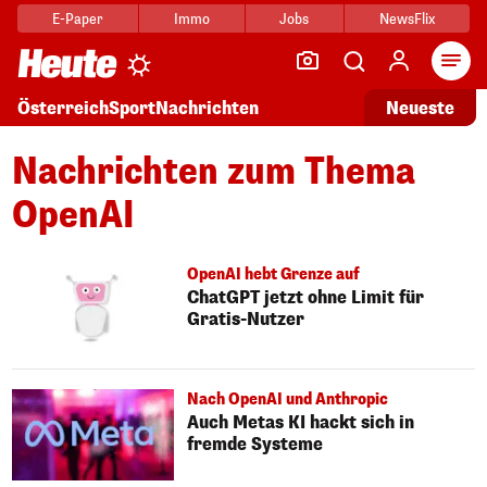
E-Paper
Immo
Jobs
NewsFlix
Arti
Österreich
Sport
Nachrichten
Neueste
Nachrichten zum Thema
OpenAI
OpenAI hebt Grenze auf
ChatGPT jetzt ohne Limit für
Gratis-Nutzer
Nach OpenAI und Anthropic
Auch Metas KI hackt sich in
fremde Systeme