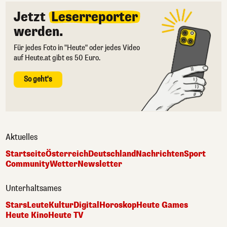
Jetzt
Leserreporter
werden.
Für jedes Foto in "Heute" oder jedes Video
auf Heute.at gibt es 50 Euro.
So geht's
Aktuelles
Startseite
Österreich
Deutschland
Nachrichten
Sport
Community
Wetter
Newsletter
Unterhaltsames
Stars
Leute
Kultur
Digital
Horoskop
Heute Games
Heute Kino
Heute TV