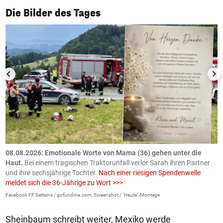
1/50
Die Bilder des Tages
m
08.08.2026: Emotionale Worte von Mama (36) gehen unter die
0
Haut.
Bei einem tragischen Traktorunfall verlor Sarah ihren Partner
B
und ihre sechsjährige Tochter.
Nach einer riesigen Spendenwelle
S
meldet sich die 36-Jährige zu Wort >>>
La
Facebook FF Satteins / gofundme.com, Screenshot / "Heute"-Montage
Sheinbaum schreibt weiter, Mexiko werde