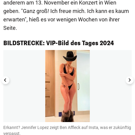
anderem am 13. November ein Konzert in Wien
geben. "Ganz groß! Ich freue mich. Ich kann es kaum
erwarten", hieß es vor wenigen Wochen von ihrer
Seite.
1/50
BILDSTRECKE: VIP-Bild des Tages 2024
Erkannt? Jennifer Lopez zeigt Ben Affleck auf Insta, was er zukünftig
B
verpasst.
I