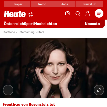
E-Paper
Immo
Jobs
NewsFlix
Arti
Österreich
Sport
Nachrichten
Neueste
Startseite
Unterhaltung
Stars
i
Frontfrau von Rosenstolz tot