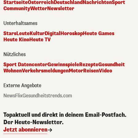
Startseite
Österreich
Deutschland
Nachrichten
Sport
Community
Wetter
Newsletter
Unterhaltsames
Stars
Leute
Kultur
Digital
Horoskop
Heute Games
Heute Kino
Heute TV
Nützliches
Sport Datencenter
Gewinnspiele
Rezepte
Gesundheit
Wohnen
Verkehrsmeldungen
Motor
Reisen
Video
Externe Angebote
NewsFlix
Gesundheitstrends.com
Topaktuell und direkt in deinem Email-Postfach.
Der Heute-Newsletter.
Jetzt abonnieren