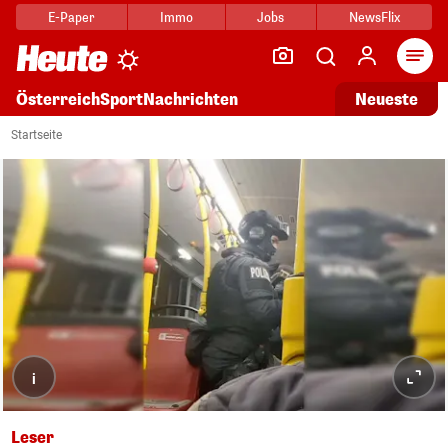
E-Paper
Immo
Jobs
NewsFlix
Arti
Österreich
Sport
Nachrichten
Neueste
Startseite
i
Leser