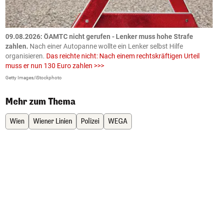
09.08.2026: ÖAMTC nicht gerufen - Lenker muss hohe Strafe
0
en
zahlen.
Nach einer Autopanne wollte ein Lenker selbst Hilfe
H
organisieren.
Das reichte nicht: Nach einem rechtskräftigen Urteil
u
muss er nun 130 Euro zahlen >>>
m
Getty Images/iStockphoto
Fa
Mehr zum Thema
Wien
Wiener Linien
Polizei
WEGA