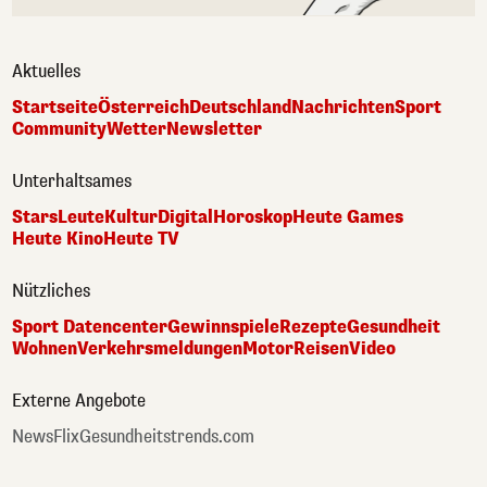
Aktuelles
Startseite
Österreich
Deutschland
Nachrichten
Sport
Community
Wetter
Newsletter
Unterhaltsames
Stars
Leute
Kultur
Digital
Horoskop
Heute Games
Heute Kino
Heute TV
Nützliches
Sport Datencenter
Gewinnspiele
Rezepte
Gesundheit
Wohnen
Verkehrsmeldungen
Motor
Reisen
Video
Externe Angebote
NewsFlix
Gesundheitstrends.com