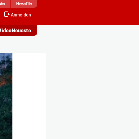
obs
NewsFlix
Anmelden
Alle
s ansehen
Artikel lesen
Video
Neueste