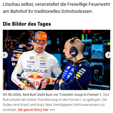
Litschau selbst, veranstaltet die Freiwillige Feuerwehr
am Bahnhof ihr traditionelles Schnitzelessen.
1/50
Die Bilder des Tages
09.08.2026: Red Bull steht kurz vor Transfer-Coup in Formel 1.
Red
0
en
Bull scheint ein echter Transfercoup in der Formel 1 zu gelingen. Die
H
Bullen sind drauf und dran, Max Verstappens Vertrauensmann zu
u
ersetzen.
Die ganze Story hier >>>
m