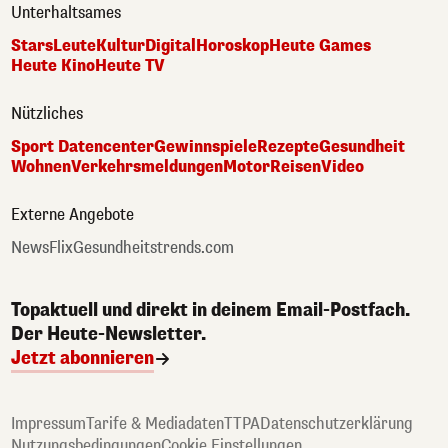
Unterhaltsames
Stars
Leute
Kultur
Digital
Horoskop
Heute Games
Heute Kino
Heute TV
Nützliches
Sport Datencenter
Gewinnspiele
Rezepte
Gesundheit
Wohnen
Verkehrsmeldungen
Motor
Reisen
Video
Externe Angebote
NewsFlix
Gesundheitstrends.com
Topaktuell und direkt in deinem Email-Postfach.
Der Heute-Newsletter.
Jetzt abonnieren
Impressum
Tarife & Mediadaten
TTPA
Datenschutzerklärung
Nutzungsbedingungen
Cookie Einstellungen