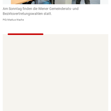
Am Sonntag finden die Wiener Gemeinderats- und
W
Bezirksvertretungswahlen statt.
d
PID/Markus Wache
St