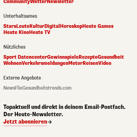
Community
Wetter
Newsletter
Unterhaltsames
Stars
Leute
Kultur
Digital
Horoskop
Heute Games
Heute Kino
Heute TV
Nützliches
Sport Datencenter
Gewinnspiele
Rezepte
Gesundheit
Wohnen
Verkehrsmeldungen
Motor
Reisen
Video
Externe Angebote
NewsFlix
Gesundheitstrends.com
Topaktuell und direkt in deinem Email-Postfach.
Der Heute-Newsletter.
Jetzt abonnieren