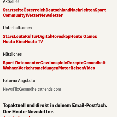
Aktuelles
Startseite
Österreich
Deutschland
Nachrichten
Sport
Community
Wetter
Newsletter
Unterhaltsames
Stars
Leute
Kultur
Digital
Horoskop
Heute Games
Heute Kino
Heute TV
Nützliches
Sport Datencenter
Gewinnspiele
Rezepte
Gesundheit
Wohnen
Verkehrsmeldungen
Motor
Reisen
Video
Externe Angebote
NewsFlix
Gesundheitstrends.com
Topaktuell und direkt in deinem Email-Postfach.
Der Heute-Newsletter.