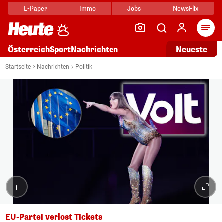
E-Paper
Immo
Jobs
NewsFlix
Arti
Österreich
Sport
Nachrichten
Neueste
Startseite
Nachrichten
Politik
i
EU-Partei verlost Tickets