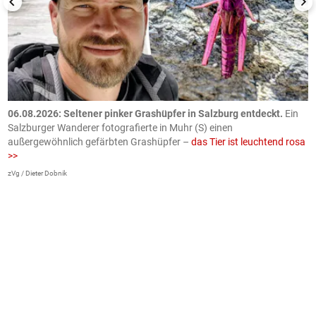
06.08.2026: Seltener pinker Grashüpfer in Salzburg entdeckt.
Ein
0
Salzburger Wanderer fotografierte in Muhr (S) einen
S
außergewöhnlich gefärbten Grashüpfer –
das Tier ist leuchtend rosa
U
>>
AP
zVg / Dieter Dobnik