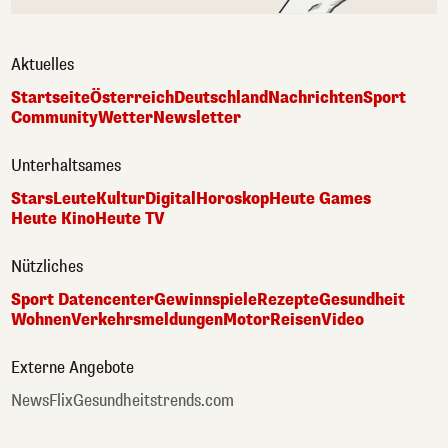
Aktuelles
Startseite
Österreich
Deutschland
Nachrichten
Sport
Community
Wetter
Newsletter
Unterhaltsames
Stars
Leute
Kultur
Digital
Horoskop
Heute Games
Heute Kino
Heute TV
Nützliches
Sport Datencenter
Gewinnspiele
Rezepte
Gesundheit
Wohnen
Verkehrsmeldungen
Motor
Reisen
Video
Externe Angebote
NewsFlix
Gesundheitstrends.com