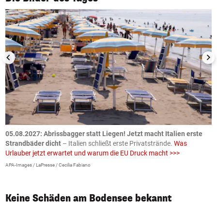
.
05.08.2027:
Abrissbagger statt Liegen! Jetzt macht Italien erste
0
Strandbäder dicht
– Italien schließt erste Privatstrände.
Was
W
Urlauber jetzt erwartet und warum die EU Druck macht >>>
G
E
APA-Images / LaPresse / Cecilia Fabiano
iS
Keine Schäden am Bodensee bekannt