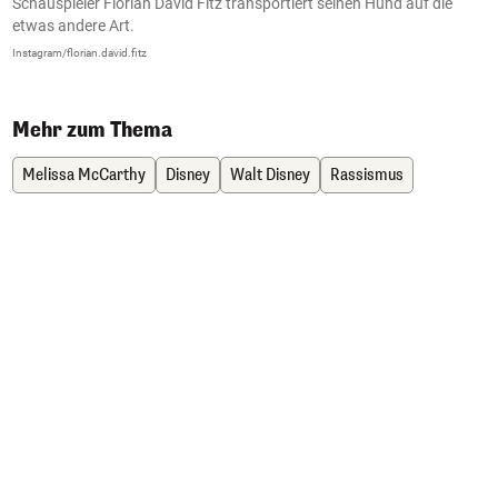
Schauspieler Florian David Fitz transportiert seinen Hund auf die
D
etwas andere Art.
L
Instagram/florian.david.fitz
In
Mehr zum Thema
Melissa McCarthy
Disney
Walt Disney
Rassismus