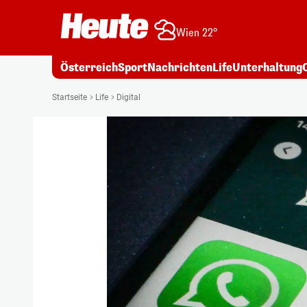
Wien 22°
Österreich
Sport
Nachrichten
Life
Unterhaltung
Startseite
Life
Digital