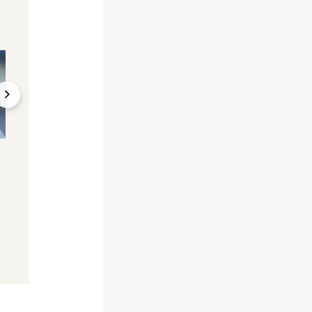
Messenger-Update
Werbung
Diese 3 neuen
Modernes Marketi
Funktionen gibt es jetzt
via WhatsApp: Ein
bei WhatsApp
Überblick
16.01.2025, 13:34
30.06.2024, 08:00