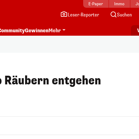
E-Paper
Immo
J
Leser-Reporter
Suchen
Community
Gewinnen
Mehr
b Räubern entgehen