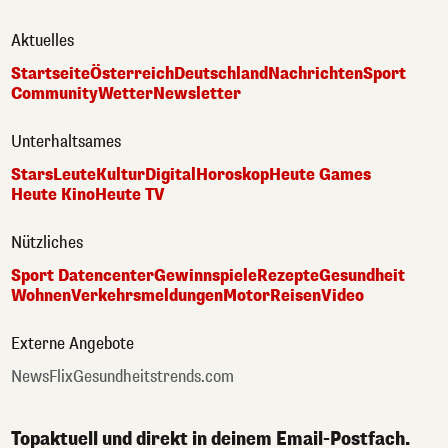
Aktuelles
Startseite
Österreich
Deutschland
Nachrichten
Sport
Community
Wetter
Newsletter
Unterhaltsames
Stars
Leute
Kultur
Digital
Horoskop
Heute Games
Heute Kino
Heute TV
Nützliches
Sport Datencenter
Gewinnspiele
Rezepte
Gesundheit
Wohnen
Verkehrsmeldungen
Motor
Reisen
Video
Externe Angebote
NewsFlix
Gesundheitstrends.com
Topaktuell und direkt in deinem Email-Postfach.