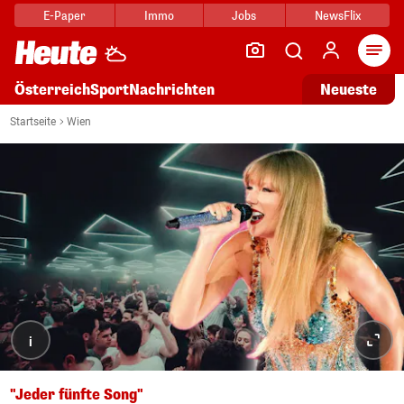
E-Paper
Immo
Jobs
NewsFlix
Arti
Österreich
Sport
Nachrichten
Neueste
Startseite
Wien
i
"Jeder fünfte Song"