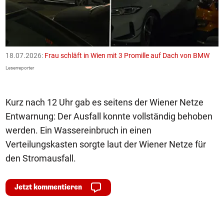
18.07.2026:
Frau schläft in Wien mit 3 Promille auf Dach von BMW
1
F
Leserreporter
Le
Kurz nach 12 Uhr gab es seitens der Wiener Netze
Entwarnung: Der Ausfall konnte vollständig behoben
werden. Ein Wassereinbruch in einen
Verteilungskasten sorgte laut der Wiener Netze für
den Stromausfall.
Jetzt kommentieren