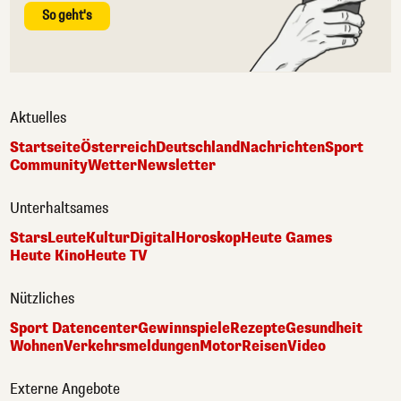
So geht's
Aktuelles
Startseite
Österreich
Deutschland
Nachrichten
Sport
Community
Wetter
Newsletter
Unterhaltsames
Stars
Leute
Kultur
Digital
Horoskop
Heute Games
Heute Kino
Heute TV
Nützliches
Sport Datencenter
Gewinnspiele
Rezepte
Gesundheit
Wohnen
Verkehrsmeldungen
Motor
Reisen
Video
Externe Angebote