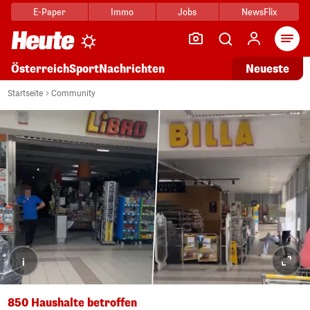
E-Paper
Immo
Jobs
NewsFlix
Arti
Österreich
Sport
Nachrichten
Neueste
Startseite
Community
i
850 Haushalte betroffen