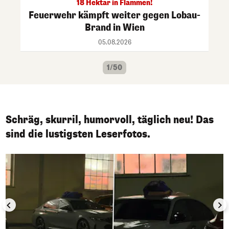
18 Hektar in Flammen!
Feuerwehr kämpft weiter gegen Lobau-
Brand in Wien
05.08.2026
1/50
Schräg, skurril, humorvoll, täglich neu! Das
sind die lustigsten Leserfotos.
1/50