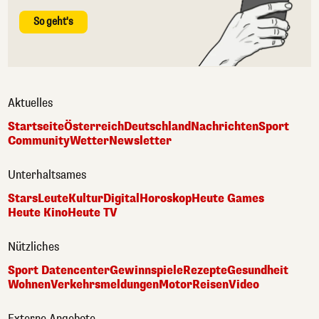
So geht's
Aktuelles
Startseite
Österreich
Deutschland
Nachrichten
Sport
Community
Wetter
Newsletter
Unterhaltsames
Stars
Leute
Kultur
Digital
Horoskop
Heute Games
Heute Kino
Heute TV
Nützliches
Sport Datencenter
Gewinnspiele
Rezepte
Gesundheit
Wohnen
Verkehrsmeldungen
Motor
Reisen
Video
Externe Angebote