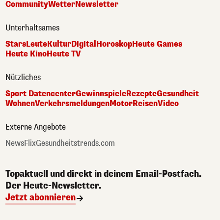
Community
Wetter
Newsletter
Unterhaltsames
Stars
Leute
Kultur
Digital
Horoskop
Heute Games
Heute Kino
Heute TV
Nützliches
Sport Datencenter
Gewinnspiele
Rezepte
Gesundheit
Wohnen
Verkehrsmeldungen
Motor
Reisen
Video
Externe Angebote
NewsFlix
Gesundheitstrends.com
Topaktuell und direkt in deinem Email-Postfach.
Der Heute-Newsletter.
Jetzt abonnieren