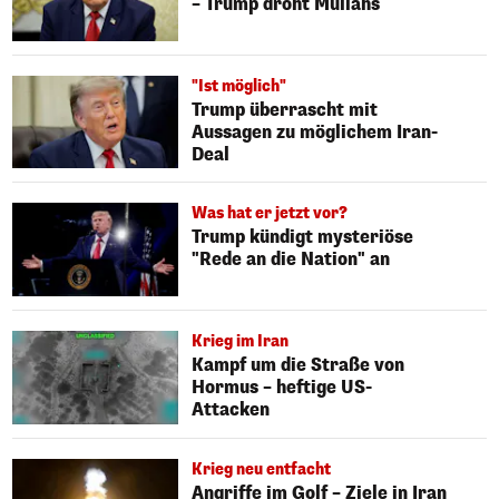
– Trump droht Mullahs
"Ist möglich"
Trump überrascht mit
Aussagen zu möglichem Iran-
Deal
Was hat er jetzt vor?
Trump kündigt mysteriöse
"Rede an die Nation" an
Krieg im Iran
Kampf um die Straße von
Hormus – heftige US-
Attacken
Krieg neu entfacht
Angriffe im Golf – Ziele in Iran