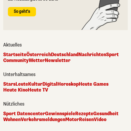
So geht's
Aktuelles
Startseite
Österreich
Deutschland
Nachrichten
Sport
Community
Wetter
Newsletter
Unterhaltsames
Stars
Leute
Kultur
Digital
Horoskop
Heute Games
Heute Kino
Heute TV
Nützliches
Sport Datencenter
Gewinnspiele
Rezepte
Gesundheit
Wohnen
Verkehrsmeldungen
Motor
Reisen
Video