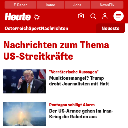
E-Paper
Immo
Jobs
NewsFlix
Arti
Österreich
Sport
Nachrichten
Neueste
Nachrichten zum Thema
US-Streitkräfte
"Verräterische Aussagen"
Munitionsmangel? Trump
droht Journalisten mit Haft
Pentagon schlägt Alarm
Der US-Armee gehen im Iran-
Krieg die Raketen aus