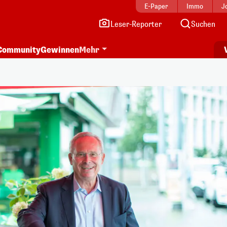
E-Paper
Immo
J
Leser-Reporter
Suchen
Community
Gewinnen
Mehr