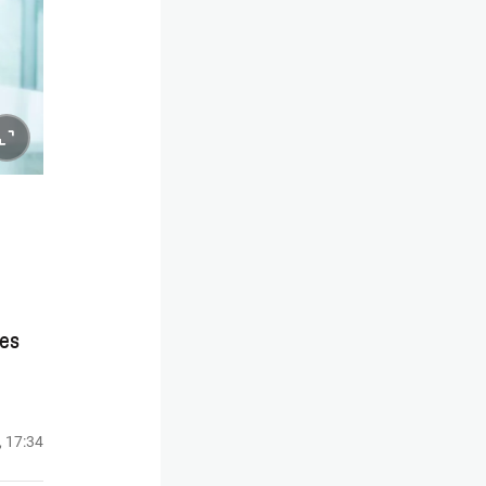
es
, 17:34